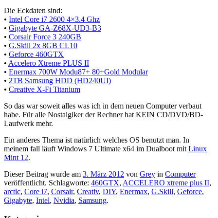
Die Eckdaten sind:
•
Intel Core i7 2600 4×3.4 Ghz
•
Gigabyte GA-Z68X-UD3-B3
•
Corsair Force 3 240GB
•
G.Skill 2x 8GB CL10
•
Geforce 460GTX
•
Accelero Xtreme PLUS II
•
Enermax 700W Modu87+ 80+Gold Modular
•
2TB Samsung HDD (HD240UI)
•
Creative X-Fi Titanium
So das war soweit alles was ich in dem neuen Computer verbaut
habe. Für alle Nostalgiker der Rechner hat KEIN CD/DVD/BD-
Laufwerk mehr.
Ein anderes Thema ist natürlich welches OS benutzt man. In
meinem fall läuft Windows 7 Ultimate x64 im Dualboot mit
Linux
Mint 12
.
Dieser Beitrag wurde am
3. März 2012
von
Grey
in
Computer
veröffentlicht. Schlagworte:
460GTX
,
ACCELERO xtreme plus II
,
arctic
,
Core i7
,
Corsair
,
Creativ
,
DIY
,
Enermax
,
G.Skill
,
Geforce
,
Gigabyte
,
Intel
,
Nvidia
,
Samsung
.