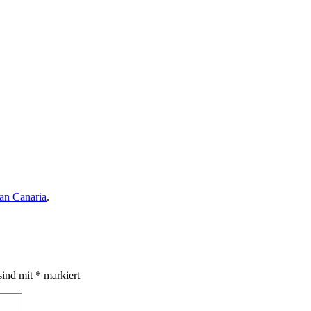
ran Canaria
.
sind mit
*
markiert