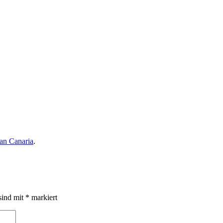
ran Canaria
.
sind mit
*
markiert