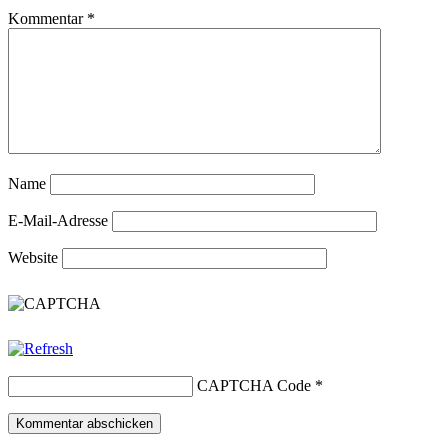
Kommentar
*
Name
E-Mail-Adresse
Website
CAPTCHA Code
*