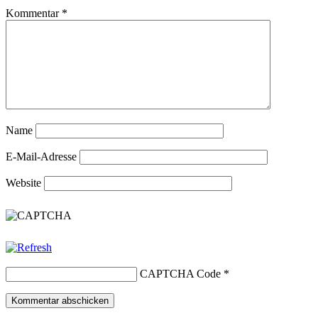
Kommentar
*
Name
E-Mail-Adresse
Website
CAPTCHA Code
*